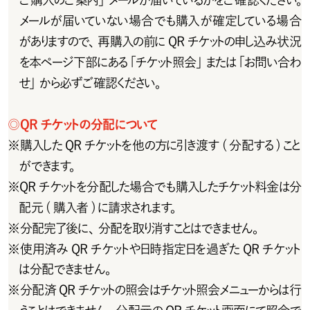
メールが届いていない場合でも購入が確定している場合
が あります の で 、再 購 入 の 前 に Q R チ ケットの申し込 み 状 況
を本ページ下部にある「チケット照会」または「お問い合わ
せ」から必ずご確認ください。
◎
Q R チ ケットの 分 配 について
※
購入したQRチケットを他の方に引き渡す(分配する)こと
ができます。
※
Q R チ ケットを 分 配した 場 合 で も 購 入した チ ケット料 金 は 分
配元 ( 購入者 ) に請求されます。
※
分配完了後に、分配を取り消すことはできません。
※
使 用 済 み Q R チ ケットや日時 指 定日を 過 ぎ た Q R チ ケット
は分配できません。
※
分 配 済 Q R チ ケットの 照 会 は チ ケット照 会 メニュー からは 行