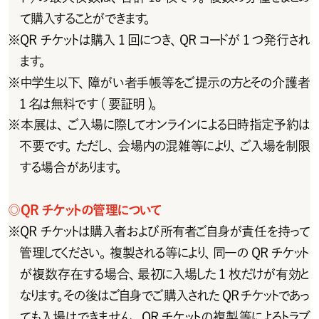
て購入することができます。
※
QRチケットは購入1回につき、QRコードが1つ発行され
ます。
※
中学生以下、障がい者手帳 等をご提示の方とその介護 者
1 名は無料です ( 要証明 )。
※
本展は、ご入場に際してオンラインによる日時指定予約は
不 要です。ただし、会 場内の混 雑 等により、ご入場を制限
する場 合 があります。
◎
Q R チ ケットの 管 理 について
※
QRチケットは購入者および所有者ご自身が責任を持って
管 理してください 。複 製 され る 等 により、同 一 の Q R チ ケット
が 複 数存在する場 合、最初に入場した 1 枚だけが有効と
なりま す 。そ の 後 は ご 自 身 で ご 購 入 さ れ た Q R チ ケ ットで あ っ
ても入場はできません。QR チケットの複製等によるトラブ