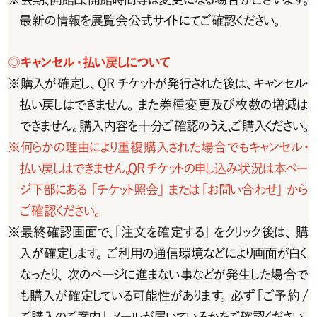
最新の情報を展覧会公式サイトにてご確認ください。
◎
キャンセル・払い戻しについて
※
購 入 が 確 定し 、Q R チ ケットが 発 行 され た 後 は 、キャン セ ル・
払い戻しはできません。また券種変更及び枚数の増減は
できません。購入内容を十分ご確認のうえ、ご購入ください。
※
何らかの理由により重複購入された場合でもキャンセル・
払い戻しはできません。QRチケットの申し込み状況は本ペー
ジ 下 部 に あ る  「 チ ケット照 会 」また は「 お 問 い 合 わ せ 」か ら
ご確認ください。
※
最終確認画面で、「注文を確定する」をクリック後は、購
入が 確 定します。ご 利用の通 信 環 境などにより画 面が白く
なったり、次のページに進まない事などが発生した場合で
も購入が確定している可能性があります。必ず「ご予約/
ご購入のご案内」メールが届いているかをご確認ください。