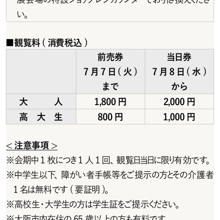
い。
■
観覧料(消費税込 )
前売券
当日券
7月7日(火)
7月8日(水)
まで
から
大人
1,800円
2,000円
高大生
800円
1,000円
<注意事項>
※
会期中 1 枚につき1 人 1 回、観覧日当日に限り有効です。
※
中学生以下、障がい者手帳等をご提示の方とその介護者
1 名は無料です ( 要証明 )。
※
高校生・大学生の方は学生証をご提示ください。
※
大阪市内在住の65歳以上の方も有料です。