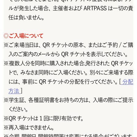
ルが発生した場合、主催者およびARTPASSは一切の責
任は負いません。
◎
ご入場について
※
ご 来 場 当日は 、Q R チ ケットの 原 本 、またはご 予 約 / ご 購
入 のご 案 内 のメール から Q R チ ケットを 表 示してください 。
※
複数人分を同時に購入された場合、発行された QR チケッ
トで、みなさま同時にご入場ください。別々にご来場する際
には 、事 前 に Q R チ ケットの 分 配 を 行 ってください 。[
分配
方法
]
※
学生証、各種証明書をお持ちの方は、入場の際にご提示
ください。
※
Q R チ ケットは 1 回 に 限り有 効 で す。
※
再入場はできません。
※
会 期 、開 館 日 、開 館 時 間 等 は 変 更 に な る 場 合 が ご ざ い ま す 。