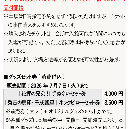
受付開始
※
本展は日時指定予約をせずご覧いただけますが、チケット
の事前購入をおすすめしています。
※
購入されたチケットは、会期中入館可能な時間にいつでも
入場が可能です。ただし混雑時はお待ちいただく場合が
あります。
※
状 況により、入 場 方 法 等が 変 更となる可 能 性 があります。
■
グッズセット券 ( 消 費 税 込 )
[ 販売期間 : 2026 年 7 月7日( 火 )まで ]
「 花 押 の兄 弟 !」手 ぬぐい セット券
4,000円
「 秀 吉 の 馬 印・千 成 瓢 箪 」ネックピロー セット券
8,500円
※
前 売 券 ( 大 人 )   + オリジ ナル グッズ の セット券 で す。
※
各種グッズは本展会期中・開催日・開館時間に限り、本
展会場の特設ショップレジカウンターでお引き換えくださ