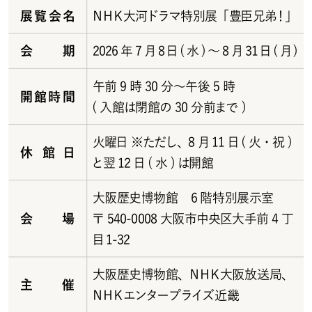
展覧会名
ＮＨＫ大河ドラマ特別展「豊臣兄弟！」
会期
2026年7月8日(水)～8月31日(月)
午前9時30分～午後5時
開館時間
( 入館は閉館の 30 分前まで )
火曜日 ※ただし、8 月11日( 火・祝 )
休館日
と翌12日(水)は開館
大阪歴史博物館 6階特別展示室
会場
〒540-0008大阪市中央区大手前4丁
目1-32
大阪歴史博物館、ＮＨＫ大阪放送局、
主催
ＮＨＫエンタープライズ近畿