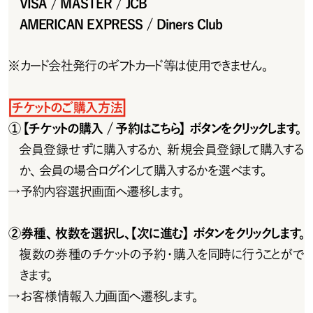
VISA / MASTER / JCB
AMERICAN EXPRESS / Diners Club
※
カード会 社 発 行のギフトカード等は使 用できません。
チ ケットのご 購 入 方 法
①【チケットの購入 / 予約はこちら】ボタンをクリックします。
会員登録せずに購入するか、新規会員登録して購入する
か、会員の場合ログインして購入するかを選べます。
→
予約内容選択画面へ遷移します。
②券種、枚数を選択し、【次に進む】ボタンをクリックします。
複 数 の 券 種 の チ ケットの 予 約・購 入を 同 時 に 行うことが で
きます。
→
お客様情報入力画面へ遷移します。