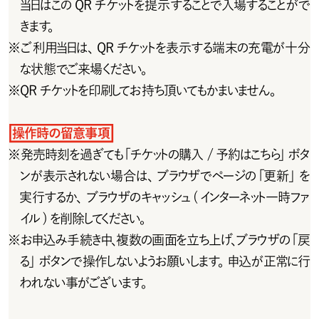
当日はこの QR チケットを提示することで入場することがで
きます。
※
ご利用当日は、QRチケットを表示する端末の充電が十分
な状態でご来場ください。
※
Q R チ ケットを 印 刷してお 持 ち 頂 いてもかまいませ ん 。
操作時の留意事項
※
発売時刻を過ぎても「チケットの購入 /予約はこちら」ボタ
ンが表示されない場合は、ブラウザでページの「更新」を
実行するか、ブラウザのキャッシュ ( インターネット一時ファ
イル ) を削除してください。
※
お 申 込 み 手 続 き 中 、複 数 の 画 面 を 立 ち 上 げ 、ブ ラ ウ ザ の「 戻
る」ボタンで操 作しないようお願いします。申込が 正常に行
われない事がございます。