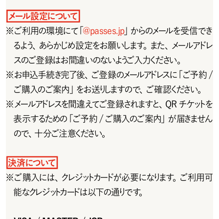
メール設定について
※
ご 利 用 の 環 境 に て「
@passes.jp
」からのメールを受信でき
るよう、あらかじめ設定をお願いします。また、メールアドレ
スのご登 録はお間違いのないようご入 力ください。
※
お申込手続き完了後、ご登録のメールアドレスに「ご予約 /
ご 購 入のご 案 内 」をお 送りしますので 、ご 確 認ください 。
※
メールアドレスを間違えてご登録されますと、QRチケットを
表示するための「ご予約 /ご購入のご案内」が届きません
ので、十分ご注意ください。
決済について
※
ご 購 入 には 、クレジットカードが 必 要 に なります。ご 利 用 可
能なクレジットカードは以下の通りです。