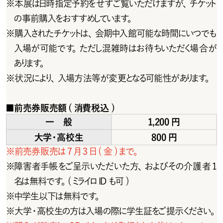
※
本展は日時指定予約をせずご覧いただけますが、チケット
の事前購入をおすすめしています。
※
購入されたチケットは、会期中入館可能な時間にいつでも
入場が可能です。ただし混雑時はお待ちいただく場合が
あります。
※
状 況により、入 場 方 法 等が 変 更となる可 能 性 があります。
■
前売券販売額(消費税込 )
一 般
1,200円
大学・高校生
800円
※
前売券販売は 7月3日( 金 )まで。
※
障害者手帳をご呈示いただいた方、およびその介護者1
名は無 料です。( ミライロ ID も可 )
※
中学生以下は無料です。
※
大学・高校生の方は入場の際に学生証をご提示ください。