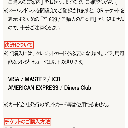
ご 購 入のご 案 内 」をお 送りしますので 、ご 確 認ください 。
※
メールアドレスを間違えてご登録されますと、QRチケットを
表示するための「ご予約 /ご購入のご案内」が届きません
ので、十分ご注意ください。
決済について
※
ご 購 入 には 、クレジットカードが 必 要 に なります。ご 利 用 可
能なクレジットカードは以下の通りです。
VISA / MASTER / JCB
AMERICAN EXPRESS / Diners Club
※
カード会 社 発 行のギフトカード等は使 用できません。
チ ケットのご 購 入 方 法