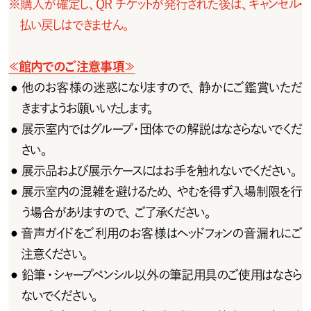
※
購 入 が 確 定し 、Q R チ ケットが 発 行 され た 後 は 、キャン セ ル・
払い戻しはできません。
≪館内でのご注意事項≫
他のお 客 様の迷 惑になりますので、静 かにご 鑑 賞いただ
●
きますようお願いいたします。
展示室内ではグループ・団体での解説はなさらないでくだ
●
さい。
展示品および展示ケースにはお手を触れないでください。
●
展示室内の混雑を避けるため、やむを得ず入場制限を行
●
う場 合 がありますので、ご了承ください。
音声ガイドをご利用のお客様はヘッドフォンの音漏れにご
●
注意ください。
鉛筆・シャープペンシル以外の筆記用具のご使用はなさら
●
ないでください。