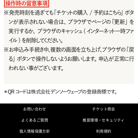
操作時の留意事項
※
発売時刻を過ぎても「チケットの購入 /予約はこちら」ボタ
ンが表示されない場合は、ブラウザでページの「更新」を
実行するか、ブラウザのキャッシュ ( インターネット一時ファ
イル ) を削除してください。
※
お 申 込 み 手 続 き 中 、複 数 の 画 面 を 立 ち 上 げ 、ブ ラ ウ ザ の「 戻
る」ボタンで操 作しないようお願いします。申込が 正常に行
われない事がございます。
＊
QRコードは株式会社デンソーウェーブの登録商標です。
お問い合わせ
チケット照会
よくあるご質問
推奨環境・セキュリティ
個人情報保護方針
利用規約