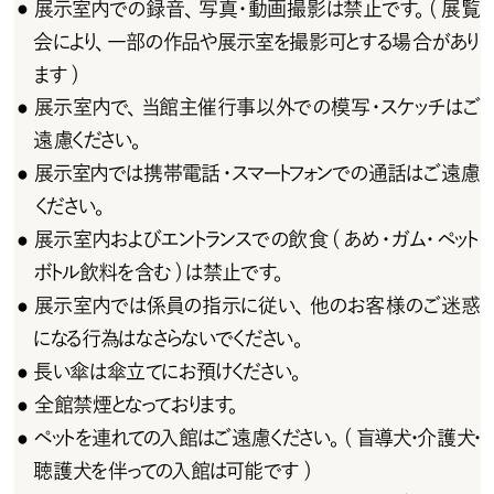
展示室内での録音、写真・動画撮影は禁止です。(展覧
●
会により、一部の作品や展示室を撮影可とする場合があり
ます )
展示室内で、当館主催行事以外での模写・スケッチはご
●
遠 慮ください。
展示室内では携帯電話・スマートフォンでの通話はご遠慮
●
ください。
展示室内およびエントランスでの飲食(あめ・ガム・ペット
●
ボトル飲料を含む)は禁止です。
展示室内では係員の指示に従い、他のお客様のご迷惑
●
になる行為はなさらないでください。
長い傘は傘立てにお預けください。
●
全 館 禁 煙となっております。
●
ペットを連れての入館はご遠慮ください。(盲導犬・介護犬・
●
聴護犬を伴っての入館は可能です)