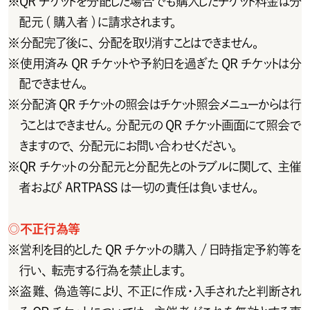
※
Q R チ ケットを 分 配した 場 合 で も 購 入した チ ケット料 金 は 分
配元 ( 購入者 ) に請求されます。
※
分配完了後に、分配を取り消すことはできません。
※
使 用 済 み Q R チ ケットや 予 約日を 過 ぎ た Q R チ ケットは 分
配できません。
※
分 配 済 Q R チ ケットの 照 会 は チ ケット照 会 メニュー からは 行
うことはできません。分配元のQRチケット画面にて照会で
きますので、分配元にお問い合わせください。
※
QRチケットの分配元と分配先とのトラブルに関して、主催
者およびARTPASSは一切の責任は負いません。
◎
不正行為等
※
営利を目的としたQRチケットの購入 /日時指定予約等を
行い、転売する行為を禁止します。
※
盗難、偽造等により、不正に作成・入手されたと判断され