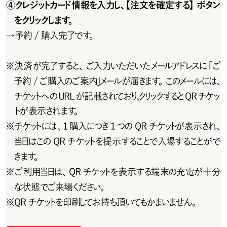
④クレジットカード情報を入力し、【注文を確定する】ボタン
をクリックします。
→
予約 / 購入完了です。
※
決済が完了すると、ご入力いただいたメールアドレスに「ご
予約 / ご購入のご案内」メールが届きます。このメールには、
チケットへのURLが記載されており、クリックするとQRチケッ
トが表示されます。
※
チ ケットには 、1 購 入 に つき 1 つ の Q R チ ケットが 表 示 され 、
当日はこの QR チケットを提示することで入場することがで
きます。
※
ご利用当日は、QRチケットを表示する端末の充電が十分
な状態でご来場ください。
※
Q R チ ケットを 印 刷してお 持 ち 頂 いてもかまいませ ん 。