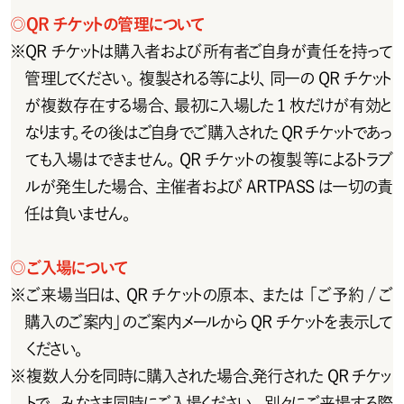
◎
Q R チ ケットの 管 理 について
※
QRチケットは購入者および所有者ご自身が責任を持って
管 理してください 。複 製 され る 等 により、同 一 の Q R チ ケット
が 複 数存在する場 合、最初に入場した 1 枚だけが有効と
なりま す 。そ の 後 は ご 自 身 で ご 購 入 さ れ た Q R チ ケ ットで あ っ
ても入場はできません。QR チケットの複製等によるトラブ
ルが発生した場合、主催者およびARTPASSは一切の責
任は負いません。
◎
ご入場について
※
ご 来 場 当日は 、Q R チ ケットの 原 本 、また は  「 ご 予 約 / ご
購入のご案内」のご案内メールから QR チケットを表示して
ください。
※
複数人分を同時に購入された場合、発行された QR チケッ
トで、みなさま同時にご入場ください。別々にご来場する際