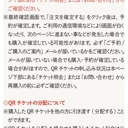
ご確認ください。
※
最 終 確 認 画 面 で 、「 注 文 を 確 定 す る 」 を ク リ ッ ク 後 は 、 予
約が 確 定します。ご 利用の通 信 環 境などにより画 面が白く
なったり、次のページに進まない事などが発生した場合で
も購入が確定している可能性があります。必ず「ご予約/
ご購入のご案内」メールが届いているかをご確認ください。
メールが届いていない場合でも購入・予約が確定している
場合がありますので、QR チケットの申し込み状況は本ペー
ジ下部にある「チケット照会」または「お問い合わせ」から
再購入の前に必ずご確認ください。
◎
Q R チ ケットの 分 配 について
※
購入したQRチケットを他の方に引き渡す(分配する)こと
ができます。