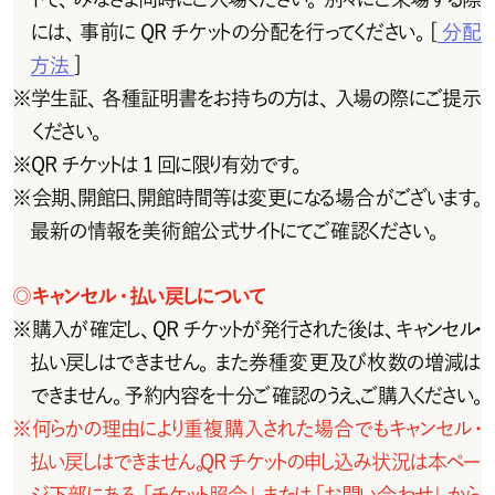
には 、事 前 に Q R チ ケットの 分 配 を 行 ってください 。[
分配
方法
]
※
学生証、各種証明書をお持ちの方は、入場の際にご提示
ください。
※
Q R チ ケットは 1 回 に 限り有 効 で す。
※
会 期 、開 館 日 、開 館 時 間 等 は 変 更 に な る 場 合 が ご ざ い ま す 。
最新の情報を美術館公式サイトにてご確認ください。
◎
キャンセル・払い戻しについて
※
購 入 が 確 定し 、Q R チ ケットが 発 行 され た 後 は 、キャン セ ル・
払い戻しはできません。また券種変更及び枚数の増減は
で き ま せ ん 。 予 約 内 容 を 十 分 ご 確 認 の う え 、ご 購 入 く だ さ い 。
※
何らかの理由により重複購入された場合でもキャンセル・
払い戻しはできません。QRチケットの申し込み状況は本ペー
ジ 下 部 に あ る  「 チ ケット照 会 」また は「 お 問 い 合 わ せ 」か ら