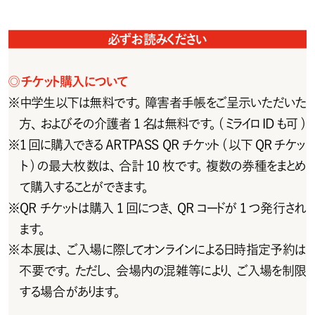
必ずお読みください
◎
チ ケット購 入 について
※
中学生以下は無料です。障害者手帳をご呈示いただいた
方、およびその介 護 者 1 名は無 料です。( ミライロ ID も可 )
※
1 回に購入できる ARTPASS QR チケット( 以下 QR チケッ
ト)の最大枚数は、合計10枚です。複数の券種をまとめ
て購入することができます。
※
QRチケットは購入1回につき、QRコードが1つ発行され
ます。
※
本展は、ご入場に際してオンラインによる日時指定予約は
不 要です。ただし、会 場内の混 雑 等により、ご入場を制限
する場 合 があります。