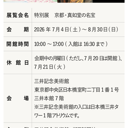
展覧会名
特別展 京都・真如堂の名宝
会期
2026年7月4日(土)～8月30日(日)
開館時間
10:00～17:00 (入館は16:30まで)
会 期 中 の 月 曜 日 ( た だ し 、7 月 2 0 日 は 開 館 ) 、
休館日
7月21日( 火 )
三井記念美術館
東京都中央区日本橋室町二丁目1 番 1 号 
会場
三井本館 7階
※三井記念美術館の入口は日本橋三井タ
ワー 1 階アトリウムで す。