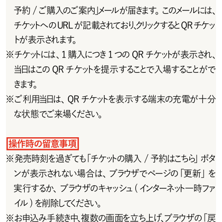
予約 / ご購入のご案内」メールが届きます。このメールには、
チケットへのURLが記載されており、クリックするとQRチケッ
トが表示されます。
※
チ ケットには 、1 購 入 に つき 1 つ の Q R チ ケットが 表 示 され 、
当日はこの QR チケットを提示することで入場することがで
きます。
※
ご利用当日は、QRチケットを表示する端末の充電が十分
な状態でご来場ください。
操作時の留意事項
※
発売時刻を過ぎても「チケットの購入 /予約はこちら」ボタ
ンが表示されない場合は、ブラウザでページの「更新」を
実行するか、ブラウザのキャッシュ ( インターネット一時ファ
イル ) を削除してください。
※
お 申 込 み 手 続 き 中 、複 数 の 画 面 を 立 ち 上 げ 、ブ ラ ウ ザ の「 戻