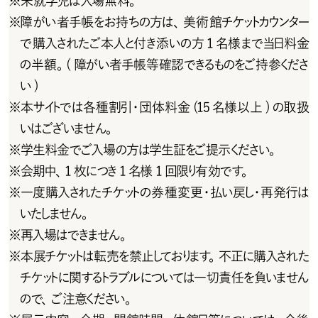
※
未就学児は入場無料。
※
障がい者手帳をお持ちの方は、美術館チケットカウンター
で購入されたご本人と付き添いの方 1 名様まで当日料金
の半 額 。( 障 がい 者手 帳 等 確 認できるものをご 持 参くださ
い)
※
本サイトでは各種割引・団体料金 (15 名様以上 )の取扱
いはございません。
※
学生料金でご入場の方は学生証をご提示ください。
※
会 期中、1 枚につき 1 名様 1 回限り有 効です。
※
一 度 購 入 さ れ た チ ケ ット の 券 種 変 更・ 払 い 戻 し・ 再 発 行 は
いたしません 。
※
再入 場はできません 。
※
本 展チケットは転 売を禁止しております。不正に購入された
チケットに関するトラブルについては一切責任を負いません
ので、ご 注 意ください 。