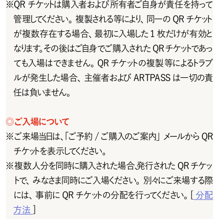
※
QRチケットは購入者および所有者ご自身が責任を持って
管 理してください 。複 製 され る 等 により、同 一 の Q R チ ケット
が 複 数存在する場 合、最初に入場した 1 枚だけが有効と
なりま す 。そ の 後 は ご 自 身 で ご 購 入 さ れ た Q R チ ケ ットで あ っ
ても入場はできません。QR チケットの複製等によるトラブ
ルが発生した場合、主催者およびARTPASSは一切の責
任は負いません。
◎
ご入場について
※
ご 来 場 当 日 は 、「 ご 予 約 / ご 購 入 の ご 案 内 」 メ ー ル か ら Q R
チ ケットを 表 示してください 。
※
複数人分を同時に購入された場合、発行された QR チケッ
トで、みなさま同時にご入場ください。別々にご来場する際
には 、事 前 に Q R チ ケットの 分 配 を 行 ってください 。[
分配
方法
]