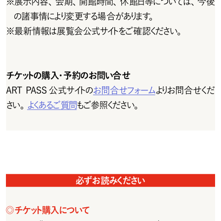
※
展 示 内 容 、会 期 、開 館 時 間 、休 館日等については 、今 後
の諸事情により変更する場合があります。
※
最 新 情 報 は 展 覧 会 公 式 サ イト をご 確 認 くだ さ い 。
チケットの購入・予約のお問い合せ
ART PASS 公式サイトの
お問 合 せフォーム
よりお 問 合 せくだ
さい。
よくあるご 質 問
もご参 照ください。
必ずお読みください
◎
チ ケット購 入 について