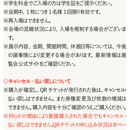
※
学生料金でご入場の方は学生証をご提示ください。
※
会期中、1 枚につき1 名様 1 回限り有効です。
※
再入場はできません。
※
会 場の混 雑 状 況により、入場を規 制する場 合 がございま
す。
※
展示内容、会期、開館時間、休館日等については、今後
の諸事情により変更する場合があります。最新情報は展
覧 会 公 式 サイトをご 確 認くだ さい 。
◎
キャンセル ･ 払い戻しについて
※
購 入 が 確 定し 、Q R チ ケットが 発 行 され た 後 は 、キャン セ ル・
払い戻しはできません。また券種変更及び枚数の増減は
できません。購入内容を十分ご確認のうえ、ご購入ください。
※
何らかの理由により重複購入された場合でもキャンセル・
払い戻しはできません。QRチケットの申し込み状況は本ペー