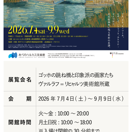
ゴッホの跳ね橋と印象派の画家たち
展覧会名
ヴァル ラフ = リヒャル ツ 美 術 館 所 蔵
会期
2026年7月4日(土)～9月9日(水)
火～金 : 10:00 ～20:00
開館時間
月土日祝 : 10:00 ～18:00
※入場は閉館の 30 分前まで