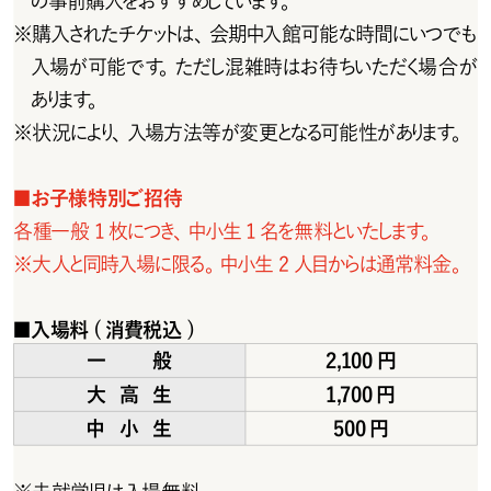
※
購入されたチケットは、会期中入館可能な時間にいつでも
入場が可能です。ただし混雑時はお待ちいただく場合が
あります。
※
状 況 により、入 場 方 法 等 が 変 更となる可 能 性 が あります。
■
お子様特別ご招待
各種一般 1 枚につき、中小生 1 名を無料といたします。
※
大人と同時入場に限る。中小生 2 人目からは通常料金。
■
入場料(消費税込 )
一般
2,100円
大高生
1,700円
中小生
500円