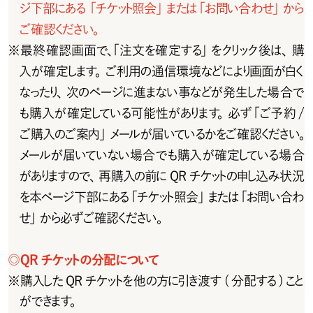
ジ 下 部 に あ る  「 チ ケット照 会 」また は「 お 問 い 合 わ せ 」か ら
ご確認ください。
※
最終確認画面で、「注文を確定する」をクリック後は、購
入が 確 定します。ご 利用の通 信 環 境などにより画 面が白く
なったり、次のページに進まない事などが発生した場合で
も購入が確定している可能性があります。必ず「ご予約/
ご購入のご案内」メールが届いているかをご確認ください。
メールが届いていない場合でも購入が確定している場合
が あります の で 、再 購 入 の 前 に Q R チ ケットの申し込 み 状 況
を本ページ下部にある「チケット照会」または「お問い合わ
せ」から必ずご確認ください。
◎
Q R チ ケットの 分 配 について
※
購入したQRチケットを他の方に引き渡す(分配する)こと
ができます。