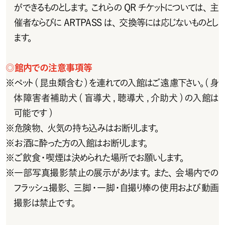
ができるものとします。これらの QR チケットについては、主
催者ならびにARTPASSは、交換等には応じないものとし
ます。
◎
館内での注意事項等
※
ペット(昆虫類含む)を連れての入館はご遠慮下さい。(身
体障害者補助犬(盲導犬,聴導犬,介助犬)の入館は
可能です)
※
危 険 物 、火 気 の 持 ち 込 み は お 断りします。
※
お 酒 に 酔 った 方 の入 館 は お 断りします。
※
ご飲食・喫煙は決められた場所でお願いします。
※
一部写真撮影禁止の展示があります。また、会場内での
フラッシュ撮影、三脚・一脚・自撮り棒の使用および動画
撮影は禁止です。