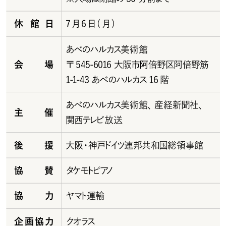
休館日
7月6日(月)
あべのハルカス美術館
会場
〒545-6016 大阪市阿倍野区阿倍野筋
1-1-43 あべのハルカス 16 階
あべのハルカス美術館、産経新聞社、
主催
関西テレビ 放 送
後援
大 阪・神 戸ドイツ連 邦 共 和 国 総 領 事 館
協賛
タケ モトピ アノ
協力
ヤ マト運 輸
企画協力
クオラス