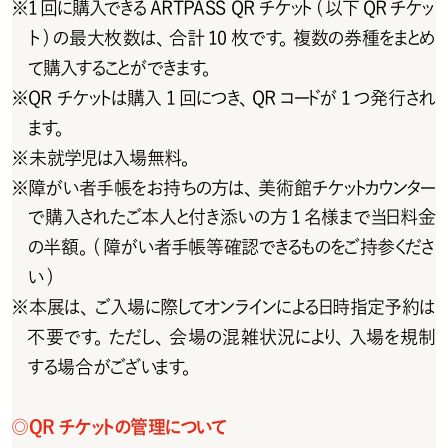
※
1 回に購入できる ARTPASS QR チケット( 以下 QR チケッ
ト)の最大枚数は、合計10枚です。複数の券種をまとめ
て購入することができます。
※
QRチケットは購入1回につき、QRコードが1つ発行され
ます。
※
未就学児は入場無料。
※
障 が い 者 手 帳 をお 持 ち の 方 は 、美 術 館 チ ケットカウンター
で購入されたご本人と付き添いの方 1 名様まで当日料金
の半額。( 障がい者手帳等確認できるものをご持参くださ
い)
※
本展は、ご入場に際してオンラインによる日時指定予約は
不要です。ただし、会場の混雑状況により、入場を規制
する場合がございます。
◎
Q R チ ケットの 管 理 について