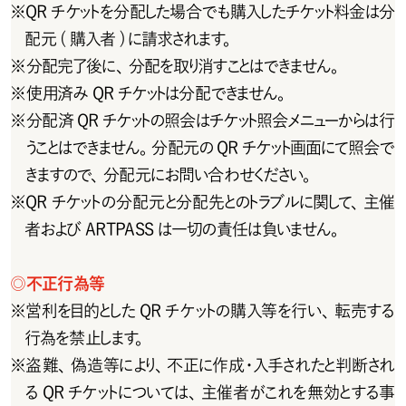
※
Q R チ ケットを 分 配した 場 合 で も 購 入した チ ケット料 金 は 分
配元 ( 購入者 ) に請求されます。
※
分配完了後に、分配を取り消すことはできません。
※
使 用 済 み Q R チ ケットは 分 配 で きませ ん 。
※
分 配 済 Q R チ ケットの 照 会 は チ ケット照 会 メニュー からは 行
うことはできません。分配元のQRチケット画面にて照会で
きますので、分配元にお問い合わせください。
※
QRチケットの分配元と分配先とのトラブルに関して、主催
者およびARTPASSは一切の責任は負いません。
◎
不正行為等
※
営利を目的としたQRチケットの購入等を行い、転売する
行為を禁止します。
※
盗難、偽造等により、不正に作成・入手されたと判断され
るQRチケットについては、主催者がこれを無効とする事