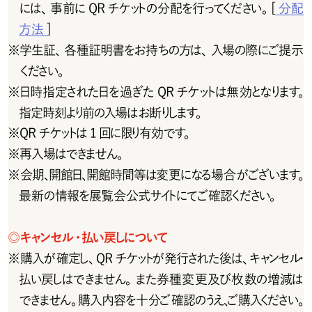
には 、事 前 に Q R チ ケットの 分 配 を 行 ってください 。[
分配
方法
]
※
学生証、各種証明書をお持ちの方は、入場の際にご提示
ください。
※
日時 指 定され た日を 過 ぎ た Q R チ ケットは 無 効となります。
指 定 時 刻より前 の入 場 は お 断りします。
※
Q R チ ケットは 1 回 に 限り有 効 で す。
※
再入場はできません。
※
会 期 、開 館 日 、開 館 時 間 等 は 変 更 に な る 場 合 が ご ざ い ま す 。
最新の情報を展覧会公式サイトにてご確認ください。
◎
キャンセル・払い戻しについて
※
購 入 が 確 定し 、Q R チ ケットが 発 行 され た 後 は 、キャン セ ル・
払い戻しはできません。また券種変更及び枚数の増減は
できません。購入内容を十分ご確認のうえ、ご購入ください。