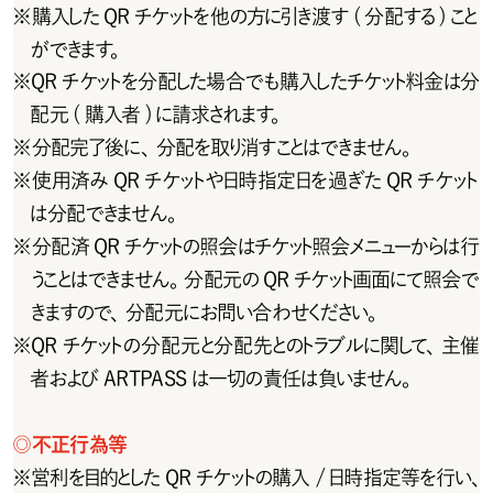
※
購入したQRチケットを他の方に引き渡す(分配する)こと
ができます。
※
Q R チ ケットを 分 配した 場 合 で も 購 入した チ ケット料 金 は 分
配元 ( 購入者 ) に請求されます。
※
分配完了後に、分配を取り消すことはできません。
※
使 用 済 み Q R チ ケットや日時 指 定日を 過 ぎ た Q R チ ケット
は分配できません。
※
分 配 済 Q R チ ケットの 照 会 は チ ケット照 会 メニュー からは 行
うことはできません。分配元のQRチケット画面にて照会で
きますので、分配元にお問い合わせください。
※
QRチケットの分配元と分配先とのトラブルに関して、主催
者およびARTPASSは一切の責任は負いません。
◎
不正行為等
※
営利を目的としたQRチケットの購入 /日時指定等を行い、