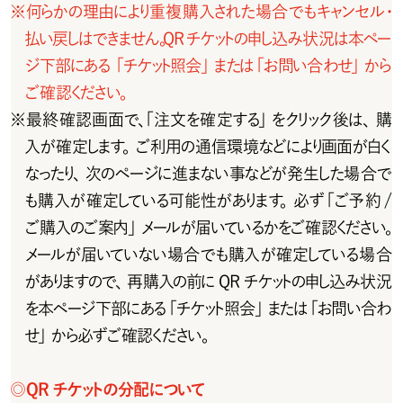
※
何らかの理由により重複購入された場合でもキャンセル・
払い戻しはできません。QRチケットの申し込み状況は本ペー
ジ 下 部 に あ る  「 チ ケット照 会 」また は「 お 問 い 合 わ せ 」か ら
ご確認ください。
※
最終確認画面で、「注文を確定する」をクリック後は、購
入が 確 定します。ご 利用の通 信 環 境などにより画 面が白く
なったり、次のページに進まない事などが発生した場合で
も購入が確定している可能性があります。必ず「ご予約/
ご購入のご案内」メールが届いているかをご確認ください。
メールが届いていない場合でも購入が確定している場合
が あります の で 、再 購 入 の 前 に Q R チ ケットの申し込 み 状 況
を本ページ下部にある「チケット照会」または「お問い合わ
せ」から必ずご確認ください。
◎
Q R チ ケットの 分 配 について