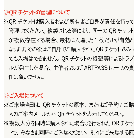
◎
Q R チ ケットの 管 理 について
※
QRチケットは購入者および所有者ご自身が責任を持って
管 理してください 。複 製 され る 等 により、同 一 の Q R チ ケット
が 複 数存在する場 合、最初に入場した 1 枚だけが有効と
なりま す 。そ の 後 は ご 自 身 で ご 購 入 さ れ た Q R チ ケ ットで あ っ
ても入場はできません。QR チケットの複製等によるトラブ
ルが発生した場合、主催者およびARTPASSは一切の責
任は負いません。
◎
ご入場について
※
ご 来 場 当日は 、Q R チ ケットの 原 本 、またはご 予 約 / ご 購
入 のご 案 内 メール から Q R チ ケットを 表 示してください 。
※
複数人分を同時に購入された場合、発行された QR チケッ
トで、みなさま同時にご入場ください。別々にご来場する際