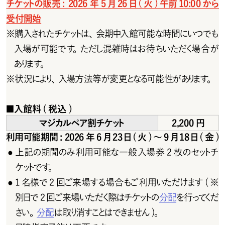
チケットの販売: 2026 年5月26日(火)午前10:00から
受付開始
※
購入されたチケットは、会期中入館可能な時間にいつでも
入場が可能です。ただし混雑時はお待ちいただく場合が
あります。
※
状 況により、入 場 方 法 等が 変 更となる可 能 性 があります。
■
入館料(税込)
マジカル ペア 割 チ ケット
2,200円
利用可能期間: 2026年6月23日(火)～9月18日(金)
上記の期間のみ利用可能な一般入場券2 枚のセットチ
●
ケットで す。
1 名様で 2 回ご来場する場合もご利用いただけます ( ※
●
別日で 2 回ご 来 場 い た だく際 は チ ケットの
分配
を行ってくだ
さい。
分配
は取り消すことはできません )。