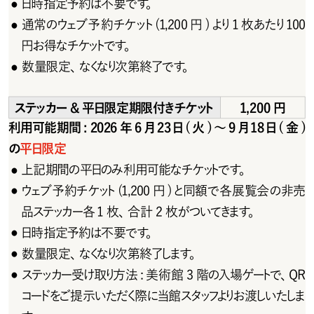
日時指定予約は不要です。
●
通常のウェブ予約チケット(1,200円)より1枚あたり100
●
円 お 得 な チ ケットで す。
数 量限 定、なくなり次 第終了です。
●
ステッカー & 平日限 定 期 限 付きチ ケット
1,200円
利用可能期間: 2026年6月23日(火)～9月18日(金)
の
平日限定
上 記 期 間 の 平日の み 利 用 可 能 な チ ケットで す。
●
ウェブ予約チケット(1,200円)と同額で各展覧会の非売
●
品ステッカー各 1 枚、合計 2 枚がついてきます。
日時指定予約は不要です。
●
数 量限 定、なくなり次 第終了します。
●
ステッカー受け取り方 法 : 美 術 館 3 階の入 場 ゲートで、Q R
●
コードをご提示いただく際に当館スタッフよりお渡しいたしま