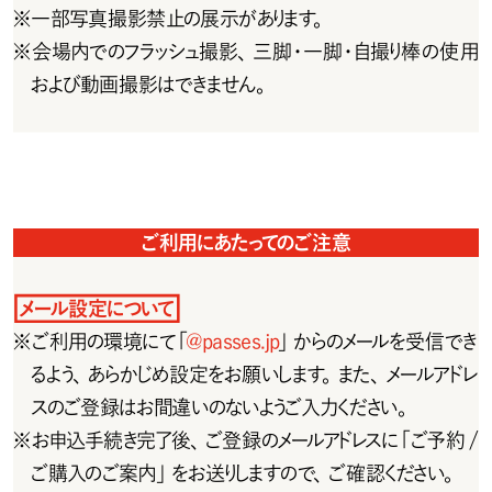
※
一部写真撮影禁止の展示があります。
※
会場内でのフラッシュ撮影、三脚・一脚・自撮り棒の使 用
および動画撮影はできません。
ご利用にあたってのご注意
メール設定について
※
ご 利 用 の 環 境 に て「
@passes.jp
」からのメールを受信でき
るよう、あらかじめ設定をお願いします。また、メールアドレ
スのご登 録はお間違いのないようご入 力ください。
※
お申込手続き完了後、ご登録のメールアドレスに「ご予約 /
ご 購 入のご 案 内 」をお 送りしますので 、ご 確 認ください 。