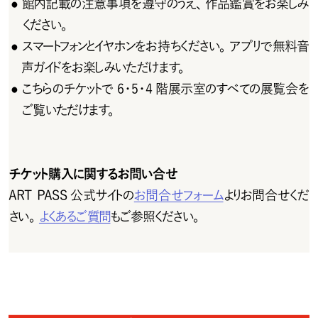
館内記載の注意事項を遵守のうえ、作品鑑賞をお楽しみ
●
ください。
スマートフォンとイヤホンをお 持 ちください。アプリで 無 料 音
●
声ガイドをお楽しみいただけます。
こちらのチケットで6・5・4階展示室のすべての展覧会を
●
ご覧いただけます。
チ ケット購 入 に 関 するお 問 い 合 せ
ART PASS公式サイトの
お問合せフォーム
よりお問 合 せくだ
さい。
よくあるご 質 問
もご参照ください。