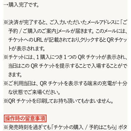
→
購入完了です。
※
決済が完了すると、ご入力いただいたメールアドレスに「ご
予約 / ご購入のご案内」メールが届きます。このメールには、
チケットへのURLが記載されており、クリックするとQRチケッ
トが表示されます。
※
チ ケットには 、1 購 入 に つき 1 つ の Q R チ ケットが 表 示 され 、
当日はこの QR チケットを提示することで入場することがで
きます。
※
ご利用当日は、QRチケットを表示する端末の充電が十分
な状態でご来場ください。
※
Q R チ ケットを 印 刷してお 持 ち 頂 いてもかまいませ ん 。
操作時の留意事項
※
発売時刻を過ぎても「チケットの購入 /予約はこちら」ボタ