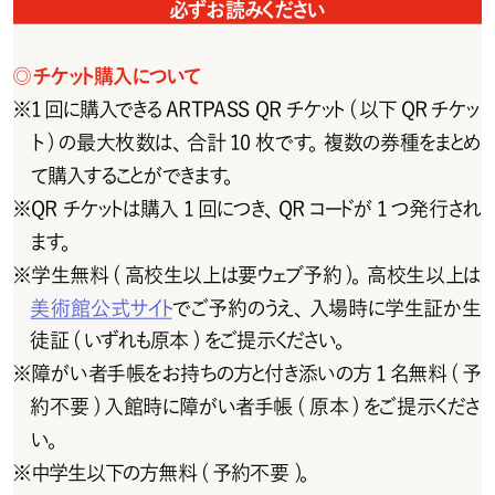
必ずお読みください
◎
チ ケット購 入 について
※
1 回に購入できる ARTPASS QR チケット( 以下 QR チケッ
ト)の最大枚数は、合計10枚です。複数の券種をまとめ
て購入することができます。
※
QRチケットは購入1回につき、QRコードが1つ発行され
ます。
※
学生無料 ( 高校生以上は要ウェブ予約)。高校生以上は
美術館公式サイト
でご予約のうえ、入場時に学生証か生
徒証 ( いずれも原本 ) をご提示ください。
※
障がい者手帳をお持ちの方と付き添いの方1名無料(予
約不要 ) 入館時に障がい者手帳 ( 原本 ) をご提示くださ
い。
※
中学生以下の方無料(予約不要)。