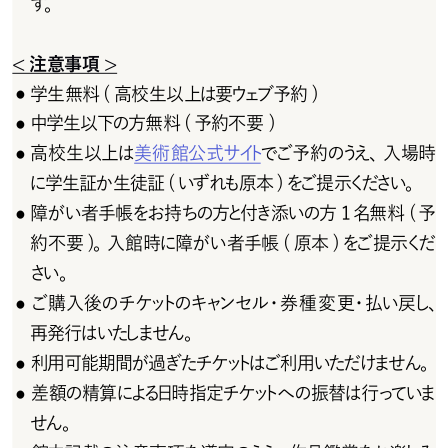
す。
<注意事項>
学生無料 ( 高校生以上は要ウェブ予約 )
●
中学生以下の方無料(予約不要)
●
高校生以上は
美術館公式サイト
でご予約のうえ、入場時
●
に学生証か生徒証 ( いずれも原本 ) をご提示ください。
障がい者手帳をお持ちの方と付き添いの方1名無料(予
●
約不要 )。入館時に障がい者手帳 ( 原本 ) をご提示くだ
さい。
ご 購 入 後 の チ ケットの キャン セ ル・券 種 変 更・払い 戻し 、
●
再発行はいたしません。
利用可能期間が過ぎたチケットはご利用いただけません。
●
差額の精算による日時指定チケットへの振替は行っていま
●
せん。