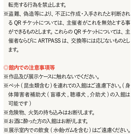
転売する行為を禁止します。
※
盗難、偽造等により、不正に作成・入手されたと判断され
るQRチケットについては、主催者がこれを無効とする事
ができるものとします。これらの QR チケットについては、主
催者ならびにARTPASSは、交換等には応じないものとし
ます。
◎
館内での注意事項等
※
作品及び展示ケースに触れないでください。
※
ペット(昆虫類含む)を連れての入館はご遠慮下さい。(身
体障害者補助犬(盲導犬,聴導犬,介助犬)の入館は
可能です)
※
危 険 物 、火 気 の 持 ち 込 み は お 断りします。
※
お 酒 に 酔 った 方 の入 館 は お 断りします。
※
展 示 室 内 で の 飲 食 ( 水・飴・ガ ム を 含 む ) は ご 遠 慮くだ さい 。