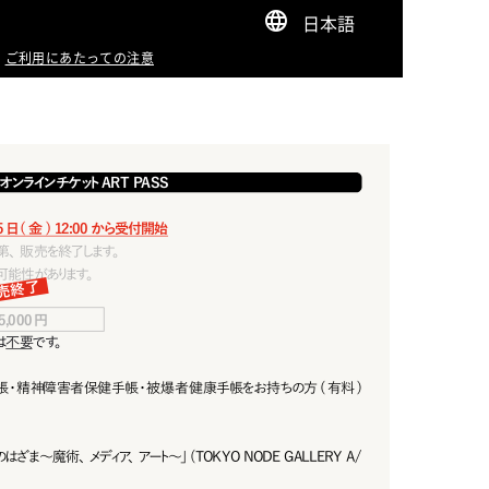
日本語
ご利用にあたっての注意
オンラインチケットART PASS
日( 金) 12:00から受付開始
次第、販売を終了します。
可 能 性 が あります。
売終了
5,000円
は
不要
です。
・精神障害者保健手帳・被爆者健康手帳をお持ちの方( 有料 )
。
ざま～魔術、メディア、アート～」(TOKYO NODE GALLERY A/