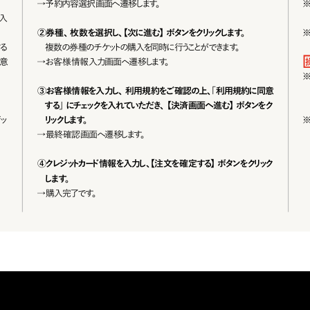
→
予約内容選択画面へ遷移します。
入
②券種、枚数を選択し、【次に進む】ボタンをクリックします。
る
複 数 の 券 種 の チ ケットの 購 入を 同 時 に 行うことが で きます。
意
→
お客様情報入力画面へ遷移します。
③お客様情報を入力し、利用規約をご確認の上、「利用規約に同意
する」にチェックを入れていただき、 【決済画面へ進む】ボタンをク
ッ
リックします。
→
最終確認画面へ遷移します。
④クレジットカード情報を入力し、【注文を確定する】ボタンをクリック
します。
→
購入完了です。