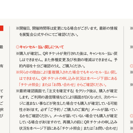
※
開催日、開催時間等は変更になる場 合がございます。最新の情報
を 展 覧 会 公 式 サ イトに て ご 確 認 くだ さ い 。
最
◎
キャンセル・払い戻しについて
※
購入が確定し、QR チケットが発行された後は、キャンセル・払い戻
しはできません。また券 種 変 更 及び 枚 数の増 減はできません。予
有
約 内 容 を 十 分ご 確 認 のうえ 、ご 購 入ください 。
※
何らかの理由により重複購入された場合でもキャンセル・払い戻し
は で きま せ ん 。Q R チ ケ ット の 申し 込 み 状 況 は 本 ペ ー ジ 下 部 に あ る  
「 チ ケ ット 照 会 」ま た は「 お 問 い 合 わ せ 」 か ら ご 確 認 くだ さい 。
て
※
最終確認画面で、「注文を確定する」をクリック後は、購入が確定
す
します。ご 利用の通 信環 境などにより画面が白くなったり、次のペー
ご
ジに進まない 事などが 発 生した場 合 でも購 入 が 確 定している可 能
R
性 が あります。必 ず「 ご 予 約 / ご 購 入のご 案 内 」メール が 届いてい
び
るかをご確認ください。メールが届いていない場合でも購入が確定
している場合がありますので、再購入の前に QR チケットの申し込み
状況を本ページ下部にある「チケット照会」または「お問い合わせ」