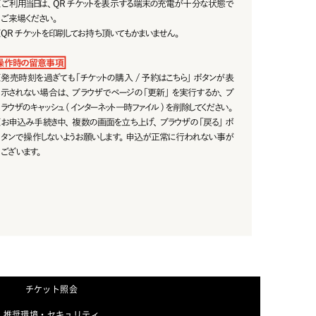
※
ご利用当日は、QRチケットを表示する端末の充電が十分な状態で
ご来場ください。
※
Q R チ ケットを 印 刷してお 持 ち 頂 いてもかまいませ ん 。
操作時の留意事項
※
発売時刻を過ぎても「チケットの購入 /予約はこちら」ボタンが表
示されない場 合は、ブラウザでページの「更新」を実行するか、ブ
ラウザのキャッシュ ( インターネット一時ファイル ) を削除してください。
※
お申込み手続き中、複数の画面を立ち上げ、ブラウザの「戻る」ボ
タンで操作しないようお願いします。申込が正常に行われない事が
ございます。
チケット照会
推奨環境・セキュリティ