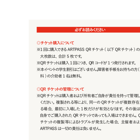
必ずお読みください
◎
チ ケット購 入 について
※
1 回 に 購 入で きる A R T P A S S   Q R チ ケ ット ( 以 下 Q R チ ケ ット ) の 
大枚数は、合計 5 枚です。
※
QRチケットは購入 1回につき、QRコードが 1つ発行されます。
※
本イベントの学生割引はございません。障害者手帳をお持ちの方( 
料 ) の介助者 1 名は無料。
◎
Q R チ ケットの 管 理 について
※
Q R チ ケ ットは 購 入 者 お よ び 所 有 者 ご 自 身 が 責 任 を 持 って 管 理 し
ください。複製される等により、同一のQRチケットが複数存在
る 場 合 、最 初 に 入 場した 1 枚 だ け が 有 効となります。その 後 は
自身でご購入されたQR チケットであっても入場はできません。Q
チ ケ ット の 複 製 等 に よるトラブ ル が 発 生し た 場 合 、 主 催 者 お よ 
ARTPASSは一切の責任は負いません。