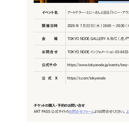
イベント名
アートテラー・とに～さんと巡る『トニー・アウ
開催日時
2026 年 7 月 22 日 ( 水 ) 19:00 ～ 2
会場
TOKYO NODE GALLERY A/B/C ( 
お問合せ
TOKYO NODEインフォメーション03-6433-820
公 式 サイト
https://www.tokyonode.jp/events/tony-o
公式X
https://x.com/tokyonode
チケットの購入・予約のお問い合せ
ART PASS 公式サイトの
お問 合 せフォーム
よりお 問 合 せください 。
よ