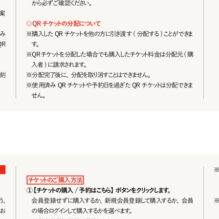
から必ずご 確 認ください。
案
◎
Q R チ ケットの 分 配 について
み
※
購入した QR チケットを他の方に引き渡す ( 分配する)ことができま
R
す。
※
QR チケットを分配した場 合でも購入したチケット料金は分配元 ( 購
入者 ) に請求されます。
刻
※
分配完了後に、分配を取り消すことはできません。
※
使用済み QR チケットや予約日を過ぎたQR チケットは分配できま
せん。
チ ケットのご 購 入 方 法
①【チケットの購入 / 予約はこちら】ボタンをクリックします。
う、
会員登録せずに購入するか、新規会員登録して購入するか、会員
お
の場合ログインして購入するかを選べます。