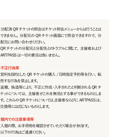
※
分 配 済 Q R チ ケ ット の 照 会 は チ ケ ット 照 会 メニ ュー か ら は 行 うことは
できません。分 配 元の QR チケット画 面にて照 会 できますので、分
配 元にお問い合 わせください。
※
QRチケットの分配元と分配先とのトラブルに関して、主催者および
ARTPASSは一切の責任は負いません。
◎
不正行為等
※
営 利 を 目 的 とし た Q R チ ケ ット の 購 入 / 日 時 指 定 予 約 等 を 行 い 、転
売する行為を禁止します。
※
盗難、偽造等により、不正に作成・入手されたと判断される QR チ
ケットについては、主催者がこれを無効とする事ができるものとしま
す。これらの QR チケットについては、主催者ならびに ARTPASS は、
交 換 等 には 応じな いものとします。
◎
館内での注意事項等
※
入館の際、お手荷物を確認させていただく場合があります。
※
以下の行為はご 遠 慮ください。