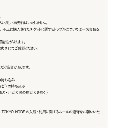
。
 払 い 戻し・ 再 発 行 は い たしま せ ん 。
。不正に購入されたチケットに関するトラブルについては一切責任を
可 能 性 が あります。
式 Xにてご確認ください。
だく場合があります。
の持ち込み
 ) の 持 ち 込 み
聴導犬・介助犬等の補助犬を除く)
TOKYO NODEの入館・利用に関するルールの遵守をお願いいた