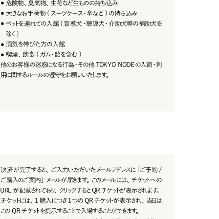
危険物、臭気物、生花など生ものの持ち込み
●
大きなお手荷物 ( スーツケース・傘など ) の持ち込 み
●
ペットを連れての入館( 盲導犬・聴導犬・介助犬等の補助犬を
●
除く)
酒気を帯びた方の入館
●
喫 煙 、飲 食 ( ガム・飴を含 む )
●
他のお客様の迷惑になる行為・その他 TOKYO NODEの入館・利
用に関するルールの遵守をお願いいたします。
※
決済が完了すると、ご入力いただいたメールアドレスに「ご予約 /
ご購入のご案内」メールが届きます。このメールには、チケットへの
URL が記載されており、クリックすると QR チケットが表示されます。
※
チ ケットには 、1 購 入 に つき 1 つ の Q R チ ケットが 表 示 され 、当日は
この QR チケットを提示することで入場することができます。