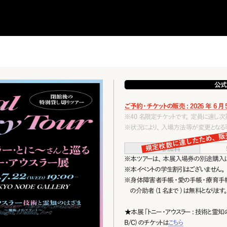
公式
ご予約・チケットの販売: 2026年6月5
※
40 名限定チケットです。定員に達し
※
状 況 により、入 場 方 法 等 が 変 更となる
規定枚数に達したため、販
ツアー参加料
※
本ツアーは、本展入場 券の別途 購入
※
本イベントの学生割引はございません。
※
身体障害者手帳・愛の手帳・療育手帳
の介助者 (1 名まで )は無料となります
★本展「トニー・アウスラー: 技術と霊知のは
B / C ) の チ ケ ットは
こちら