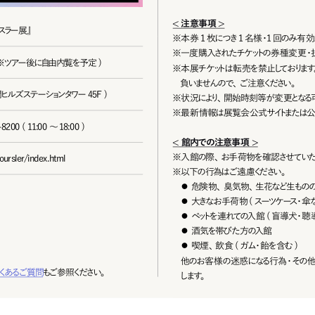
<注意事項>
スラー展』
※
本 券 1 枚につき 1 名様・1 回のみ有 効 
※
一 度 購 入 さ れ た チ ケ ット の 券 種 変 更 ・
0:30 ( ※ツアー後に自由内覧を予定 )
※
本展チケットは転売を禁止しております
負いません ので、ご 注 意ください 。
虎ノ門ヒルズステーションタワー45F )
※
状 況 により、開 始 時 刻 等 が 変 更となる
※
最新情報は展覧会公式サイトまたは公
0 ( 11:00 ～18:00 )
< 館内での注意事項 >
※
入館の際、お手荷物を確認させていた
ursler/index.html
※
以下の行為はご 遠 慮ください。
⚫
危険物、臭気物、生花など生もの
⚫
大きな お 手 荷 物 ( スーツケース・傘 など
⚫
ペットを連れての入館 ( 盲導犬・
⚫
酒気を帯びた方の入館
⚫
喫 煙 、飲 食 ( ガム・飴 を 含 む )
他のお客様の迷惑になる行為・その他 
くあるご 質 問
もご参 照ください。
します。