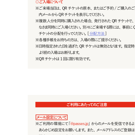
◎
ご入場について
※
ご 来 場 当 日 は 、Q R チ ケ ット の 原 本 、ま た は ご 予 約 / ご 購 入 の ご 
内 メー ル か ら Q R チ ケ ットを 表 示 してくだ さい 。
※
複 数 人分を同時に購入された場 合、発行された QR チケットで、
なさま同時にご入場ください。別々にご来場する際には、事前に Q
チ ケ ット の 分 配 を 行 ってくだ さい 。[
分配方法
]
※
各種手帳をお持ちの方は、入場の際にご提示ください。
※
日時指定された日を過ぎた QR チケットは無効となります。指定時
より前 の 入 場 は お 断 りしま す。
※
Q R チ ケ ットは 1 回 に 限 り有 効 で す 。
ご利用にあたってのご注意
メール設定について
※
ご 利 用 の 環 境 に て「
@passes.jp
」からのメールを受 信できるよ
あらかじめ設定をお願いします。また、メールアドレスのご登録は