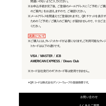
間違いのないようご入 力ください。
※
お申込手続き完了後、ご登録のメールアドレスに「ご予約 /ご購
のご 案 内 」をお 送りしますので 、ご 確 認ください 。
※
メールアドレスを間違えてご登録されますと、QR チケットを表示す
ための「ご予約 /ご購入のご案内」が届きませんので、十分ご注
ください。
決済について
※
ご購入には、クレジットカードが必要になります。ご利用可能なクレジ
トカードは以下の通りです。
VISA / MASTER / JCB
AMERICAN EXPRESS / Diners Club
※
カード会 社 発 行のギフトカード等は使 用できません。
＊
QRコードは株式会社デンソーウェーブの登録商標です。
お問い合わせ
よくあるご質問